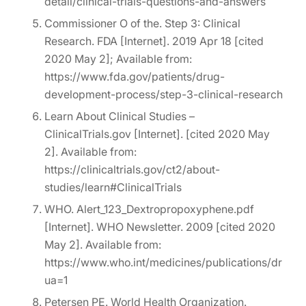
detail/clinical-trials-questions-and-answers
Commissioner O of the. Step 3: Clinical
Research. FDA [Internet]. 2019 Apr 18 [cited
2020 May 2]; Available from:
https://www.fda.gov/patients/drug-
development-process/step-3-clinical-research
Learn About Clinical Studies –
ClinicalTrials.gov [Internet]. [cited 2020 May
2]. Available from:
https://clinicaltrials.gov/ct2/about-
studies/learn#ClinicalTrials
WHO. Alert_123_Dextropropoxyphene.pdf
[Internet]. WHO Newsletter. 2009 [cited 2020
May 2]. Available from:
https://www.who.int/medicines/publications/druga
ua=1
Petersen PE. World Health Organization.