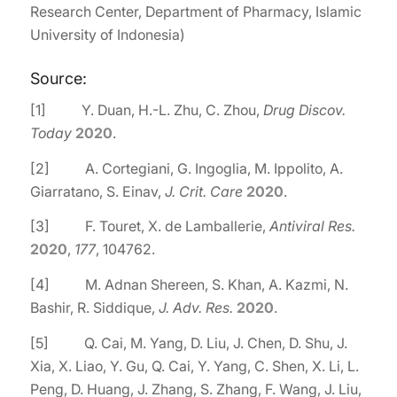
Research Center, Department of Pharmacy, Islamic
University of Indonesia)
Source:
[1] Y. Duan, H.-L. Zhu, C. Zhou,
Drug Discov.
Today
2020
.
[2] A. Cortegiani, G. Ingoglia, M. Ippolito, A.
Giarratano, S. Einav,
J. Crit. Care
2020
.
[3] F. Touret, X. de Lamballerie,
Antiviral Res.
2020
,
177
, 104762.
[4] M. Adnan Shereen, S. Khan, A. Kazmi, N.
Bashir, R. Siddique,
J. Adv. Res.
2020
.
[5] Q. Cai, M. Yang, D. Liu, J. Chen, D. Shu, J.
Xia, X. Liao, Y. Gu, Q. Cai, Y. Yang, C. Shen, X. Li, L.
Peng, D. Huang, J. Zhang, S. Zhang, F. Wang, J. Liu,