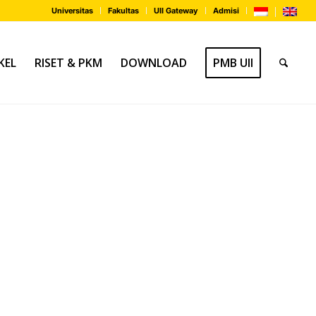
Universitas
Fakultas
UII Gateway
Admisi
KEL
RISET & PKM
DOWNLOAD
PMB UII