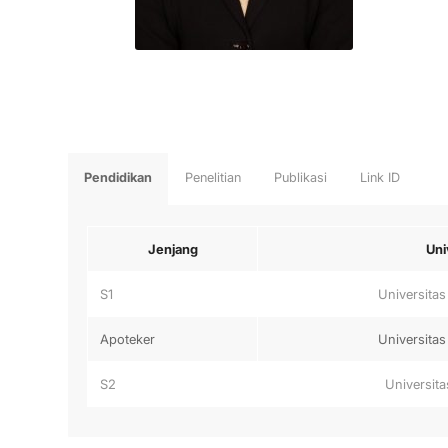
Pendidikan
Penelitian
Publikasi
Link ID
Jenjang
Uni
S1
Universitas
Apoteker
Universitas
S2
Universit