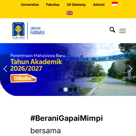
Universitas
Fakultas
UII Gateway
Admisi
1
2
3
4
#BeraniGapaiMimpi
bersama