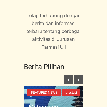
Tetap terhubung dengan
berita dan informasi
terbaru tentang berbagai
aktivitas di Jurusan
Farmasi UII
Berita Pilihan
‹
›
prestasi
FEATURED NEWS
prestasi
wa
Mahasiswa