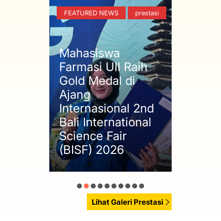
prestasi
FEATURED NEWS
prestasi
Info
wa
Mahasiswa
aih
Farmasi UII Raih
l
Gold Medal di
Maha
lika
Ajang
Farma
ition
Internasional 2nd
Gold
asi
Bali International
Peng
Science Fair
Globa
(BISF) 2026
Sprin
Lihat Galeri Prestasi