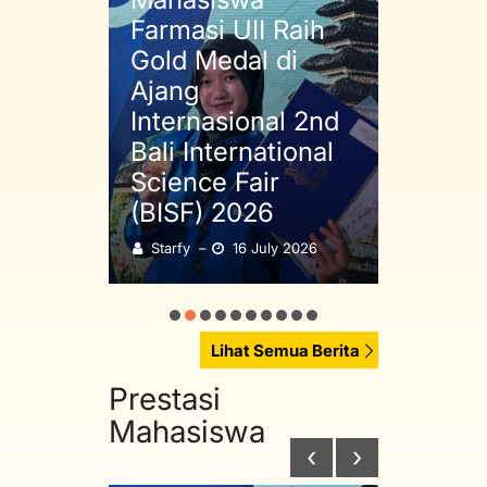
aih
Farmasi UII Raih
Perer
l
Gold Medal di
Sama
lika
Ajang
Prodi
ition
Internasional 2nd
ITER
asi
Bali International
Kunju
Science Fair
ke J
(BISF) 2026
Farma
2026
Starfy
–
16 July 2026
Starfy
Lihat Semua Berita
Prestasi
Mahasiswa
‹
›