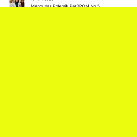
Mengupas Polemik PerBPOM No.5
Tahun 2026
7 JANUARY 2026
Menjaga Lingkungan Dengan
Membuang Sisa Obat Dengan Benar
Lihat Selengkapnya
Pojok Dakwah
9 MAY 2025
Adab dan Nilai Luhur dalam Menuntut
Ilmu
31 OCTOBER 2024
Standar Kualitas Di Industri Farmasi:
Menjaga Kepercayaan Konsumen
Dalam Prespektif Agama Islam