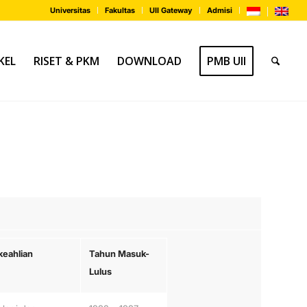
Universitas
Fakultas
UII Gateway
Admisi
KEL
RISET & PKM
DOWNLOAD
PMB UII
keahlian
Tahun Masuk-
Lulus