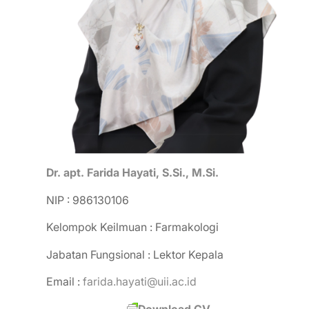
Dr
.
apt
.
F
a
r
id
a Hayati, S.Si., M.Si.
NIP : 986130106
Kelompok Keilmuan : Farmakologi
Jabatan Fungsional : Lektor Kepala
Email :
farida.hayati@uii.ac.id