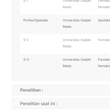
S-1
Universitas Gadjah
Farmako
Mada
farmako
Profesi/Spesialis
Universitas Gadjah
Apoteke
Mada
S-2
Universitas Gadjah
Farmako
Mada
S-3
Universitas Gadjah
Farmako
Mada
farmako
Penelitian :
Penelitian saat ini :