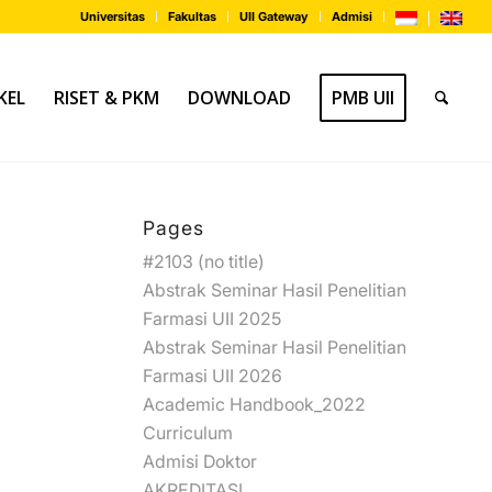
Universitas
Fakultas
UII Gateway
Admisi
KEL
RISET & PKM
DOWNLOAD
PMB UII
Pages
#2103 (no title)
Abstrak Seminar Hasil Penelitian
Farmasi UII 2025
Abstrak Seminar Hasil Penelitian
Farmasi UII 2026
Academic Handbook_2022
Curriculum
Admisi Doktor
AKREDITASI