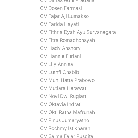
CV Dimas Adhi Pradana
CV Dosen Farmasi
CV Fajar Aji Lumakso
CV Farida Hayati
CV Fithria Dyah Ayu Suryanegara
CV Fitra Romadhonsyah
CV Hady Anshory
CV Hannie Fitriani
CV Lily Annisa
CV Luthfi Chabib
CV Muh. Hatta Prabowo
CV Mutiara Herawati
CV Novi Dwi Rugiarti
CV Oktavia Indrati
CV Okti Ratna Mafruhah
CV Pinus Jumaryatno
CV Rochmy Istikharah
CV Salma Fajar Puspita