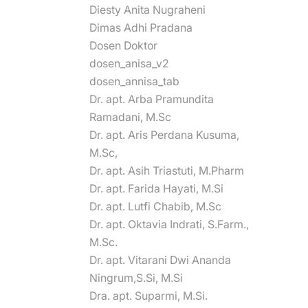
Diesty Anita Nugraheni
Dimas Adhi Pradana
Dosen Doktor
dosen_anisa_v2
dosen_annisa_tab
Dr. apt. Arba Pramundita
Ramadani, M.Sc
Dr. apt. Aris Perdana Kusuma,
M.Sc,
Dr. apt. Asih Triastuti, M.Pharm
Dr. apt. Farida Hayati, M.Si
Dr. apt. Lutfi Chabib, M.Sc
Dr. apt. Oktavia Indrati, S.Farm.,
M.Sc.
Dr. apt. Vitarani Dwi Ananda
Ningrum,S.Si, M.Si
Dra. apt. Suparmi, M.Si.