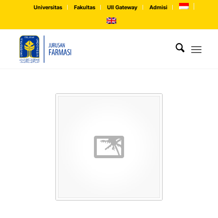
Universitas
Fakultas
UII Gateway
Admisi