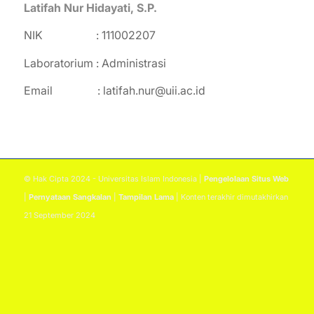
Latifah Nur Hidayati, S.P.
NIK : 111002207
Laboratorium : Administrasi
Email :
latifah.nur@uii.ac.id
© Hak Cipta 2024 - Universitas Islam Indonesia |
Pengelolaan Situs Web
|
Pernyataan Sangkalan
|
Tampilan Lama
| Konten terakhir dimutakhirkan
21 September 2024