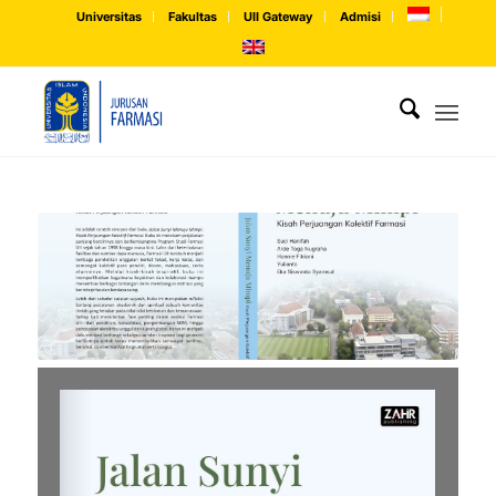
Universitas
Fakultas
UII Gateway
Admisi