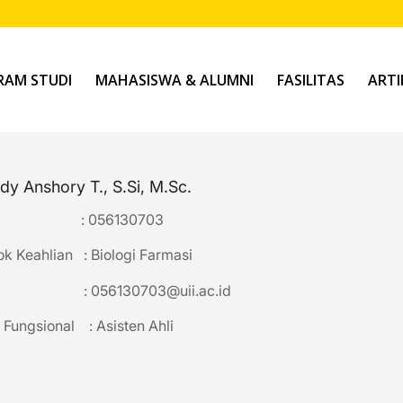
AM STUDI
MAHASISWA & ALUMNI
FASILITAS
ARTI
dy Anshory T., S.Si, M.Sc.
 : 056130703
k Keahlian : Biologi Farmasi
ail :
056130703@uii.ac.id
 Fungsional : Asisten Ahli