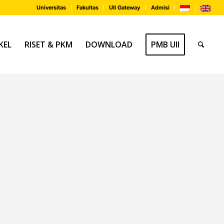
Universitas
Fakultas
UII Gateway
Admisi
KEL
RISET & PKM
DOWNLOAD
PMB UII