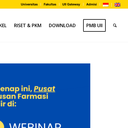
Universitas
Fakultas
UII Gateway
Admisi
KEL
RISET & PKM
DOWNLOAD
PMB UII