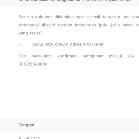
Seluruh dokumen dikirimkan melalui email dengan tujuan ala
arde.toga@uii.ac.id
dengan keterangan judul (pilih salah s
yang sesuai)
– BEASISWA KAKAK ASUH APOTEKER
Dan Melakukan konfirmasi pengiriman melalui WA 
081229349640
Tanggal
5 Juli 2023