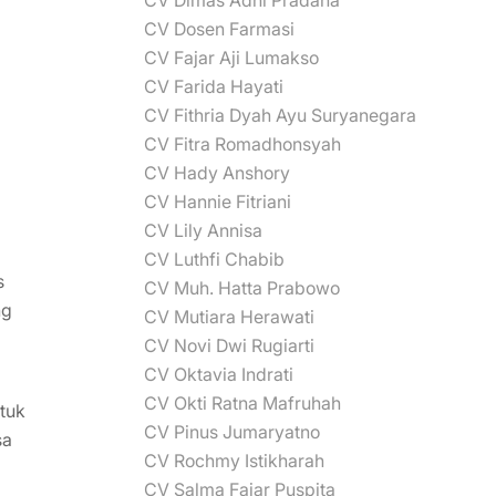
CV Dimas Adhi Pradana
CV Dosen Farmasi
CV Fajar Aji Lumakso
CV Farida Hayati
CV Fithria Dyah Ayu Suryanegara
CV Fitra Romadhonsyah
CV Hady Anshory
CV Hannie Fitriani
CV Lily Annisa
CV Luthfi Chabib
s
CV Muh. Hatta Prabowo
ng
CV Mutiara Herawati
CV Novi Dwi Rugiarti
CV Oktavia Indrati
g
CV Okti Ratna Mafruhah
tuk
CV Pinus Jumaryatno
sa
CV Rochmy Istikharah
CV Salma Fajar Puspita