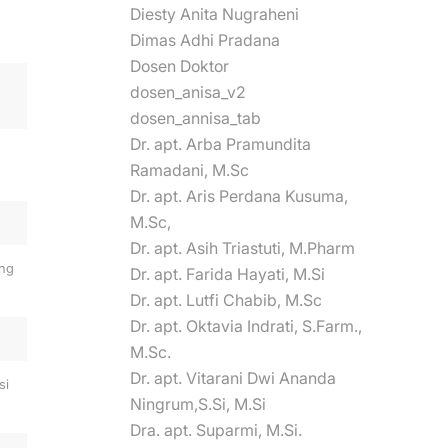
Diesty Anita Nugraheni
Dimas Adhi Pradana
Dosen Doktor
dosen_anisa_v2
dosen_annisa_tab
Dr. apt. Arba Pramundita
Ramadani, M.Sc
Dr. apt. Aris Perdana Kusuma,
M.Sc,
Dr. apt. Asih Triastuti, M.Pharm
ing
Dr. apt. Farida Hayati, M.Si
Dr. apt. Lutfi Chabib, M.Sc
Dr. apt. Oktavia Indrati, S.Farm.,
M.Sc.
Dr. apt. Vitarani Dwi Ananda
si
Ningrum,S.Si, M.Si
Dra. apt. Suparmi, M.Si.