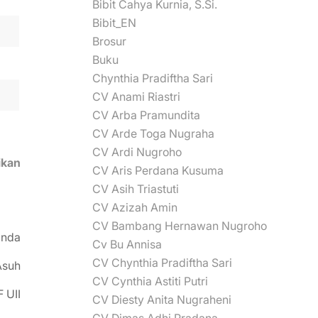
Bibit Cahya Kurnia, S.Si.
Bibit_EN
Brosur
Buku
Chynthia Pradiftha Sari
CV Anami Riastri
CV Arba Pramundita
CV Arde Toga Nugraha
CV Ardi Nugroho
ikan
CV Aris Perdana Kusuma
CV Asih Triastuti
CV Azizah Amin
CV Bambang Hernawan Nugroho
anda
Cv Bu Annisa
CV Chynthia Pradiftha Sari
Asuh
CV Cynthia Astiti Putri
 UII
CV Diesty Anita Nugraheni