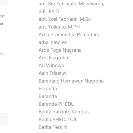
apt. Siti Zahliyatul Munawiroh,
S.F., Ph.D.
mat
apt. Yosi Febrianti, M.Sc
atu
apt. Yulianto, M.PH
Arba Pramundita Ramadani
arba_new_en
Arde Toga Nugraha
ke
Ardi Nugroho
Ari Wibowo
Asih Triastuti
Bambang Hernawan Nugroho
Beranda
Beranda
Beranda PHEDU
Berita dan Info Kampus
Berita PHEDU UII
Berita Terkini