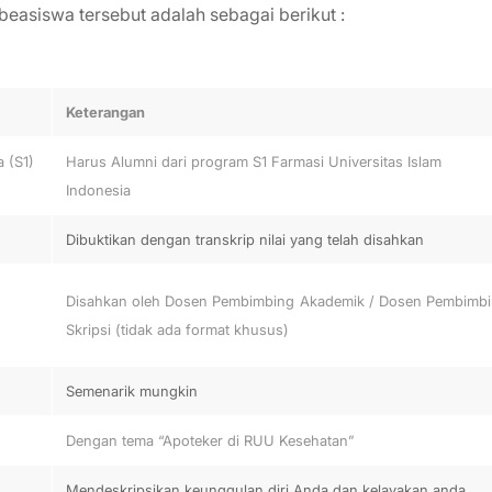
beasiswa tersebut adalah sebagai berikut :
Keterangan
 (S1)
Harus Alumni dari program S1 Farmasi Universitas Islam
Indonesia
Dibuktikan dengan transkrip nilai yang telah disahkan
Disahkan oleh Dosen Pembimbing Akademik / Dosen Pembimb
Skripsi (tidak ada format khusus)
Semenarik mungkin
Dengan tema “Apoteker di RUU Kesehatan”
Mendeskripsikan keunggulan diri Anda dan kelayakan anda