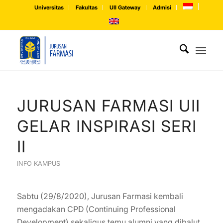
Universitas
Fakultas
UII Gateway
Admisi
JURUSAN FARMASI UII
GELAR INSPIRASI SERI
II
INFO KAMPUS
Sabtu (29/8/2020), Jurusan Farmasi kembali
mengadakan CPD (Continuing Professional
Development) sekaligus temu alumni yang dibalut