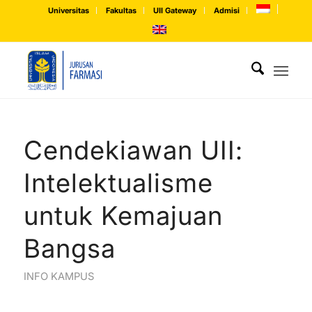
Universitas
Fakultas
UII Gateway
Admisi
Cendekiawan UII:
Intelektualisme
untuk Kemajuan
Bangsa
INFO KAMPUS