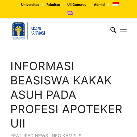
Universitas
Fakultas
UII Gateway
Admisi
INFORMASI
BEASISWA KAKAK
ASUH PADA
PROFESI APOTEKER
UII
FEATURED NEWS
,
INFO KAMPUS