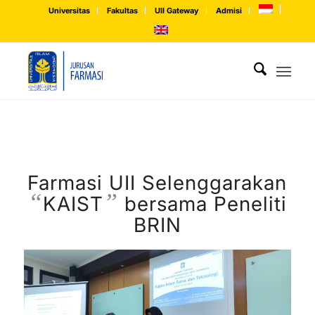
Universitas
Fakultas
UII Gateway
Admisi
Farmasi UII Selenggarakan
“
”
KAIST
bersama Peneliti
BRIN