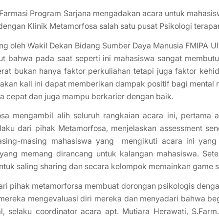
di Farmasi Program Sarjana mengadakan acara untuk mahasis
 dengan Klinik Metamorfosa salah satu pusat Psikologi terapa
g oleh Wakil Dekan Bidang Sumber Daya Manusia FMIPA UII, a
t bahwa pada saat seperti ini mahasiswa sangat membutu
at bukan hanya faktor perkuliahan tetapi juga faktor ke
adakan kali ini dapat memberikan dampak positif bagi ment
a cepat dan juga mampu berkarier dengan baik.
osa mengambil alih seluruh rangkaian acara ini, pertama
 selaku dari pihak Metamorfosa, menjelaskan assessment s
asing-masing mahasiswa yang mengikuti acara ini yang n
est yang memang dirancang untuk kalangan mahasiswa. Sete
ntuk saling sharing dan secara kelompok memainkan game s
i dari pihak metamorforsa membuat dorongan psikologis den
reka mengevaluasi diri mereka dan menyadari bahwa begit
, selaku coordinator acara apt. Mutiara Herawati, S.Farm