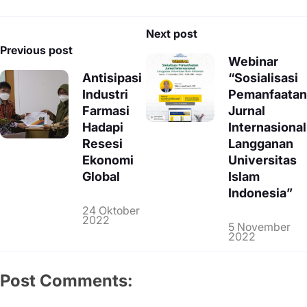
Navigasi
Next post
pos
Previous post
Webinar
Antisipasi
“Sosialisasi
Industri
Pemanfaatan
Farmasi
Jurnal
Hadapi
Internasional
Resesi
Langganan
Ekonomi
Universitas
Global
Islam
Indonesia”
24 Oktober
2022
5 November
2022
Post Comments: