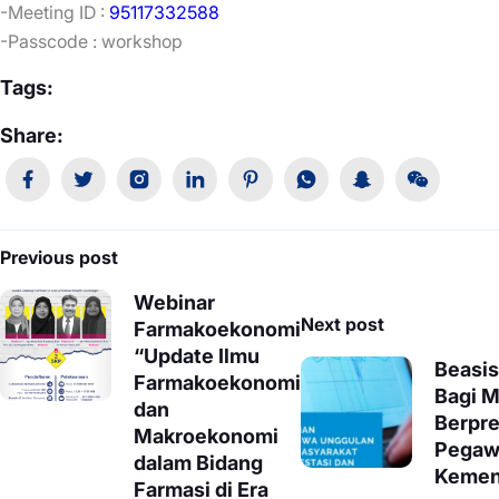
-Meeting ID :
95117332588
-Passcode : workshop
Tags:
Share:
Navigasi
Previous post
pos
Webinar
Next post
Farmakoekonomi
“Update Ilmu
Beasi
Farmakoekonomi
Bagi M
dan
Berpre
Makroekonomi
Pegaw
dalam Bidang
Kemen
Farmasi di Era