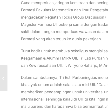
Guna memperluas jaringan kemitraan dan pening
Farmasi Fakultas Matematika dan Ilmu Pengetahu
mengadakan kegiatan Focus Group Discussion (FG
Magister Farmasi UII bekerja sama dengan Badan
sakit dalam rangka memperluas wawasan dalam
Farmasi yang akan terjun ke dunia pekerjaan.
Turut hadir untuk membuka sekaligus mengisi s
Keagamaan & Alumni FMIPA UII, Tri Esti Purbaningt
dan Kewirausahaan UII, Ir. Wiryono Raharjo, M.Arc
Farmasi UII
Dalam sambutannya, Tri Esti Purbaningtias me
Meyelenggarakan KAIST bersama
Peneliti BRIN
khalayak umum adalah salah satu misi UII. “Dala
memberikan pendampingan untuk universitas-univ
internasional, sehingga kalau di UII itu kita ingi
maju bareng dan harapannya bisa bermanfaat un