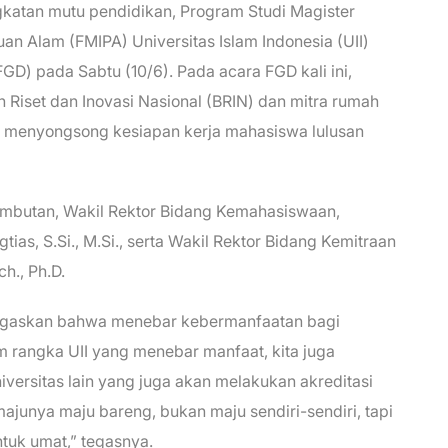
katan mutu pendidikan, Program Studi Magister
an Alam (FMIPA) Universitas Islam Indonesia (UII)
D) pada Sabtu (10/6). Pada acara FGD kali ini,
 Riset dan Inovasi Nasional (BRIN) dan mitra rumah
 menyongsong kesiapan kerja mahasiswa lulusan
ambutan, Wakil Rektor Bidang Kemahasiswaan,
ias, S.Si., M.Si., serta Wakil Rektor Bidang Kemitraan
h., Ph.D.
negaskan bahwa menebar kebermanfaatan bagi
m rangka UII yang menebar manfaat, kita juga
ersitas lain yang juga akan melakukan akreditasi
n majunya maju bareng, bukan maju sendiri-sendiri, tapi
tuk umat,” tegasnya.