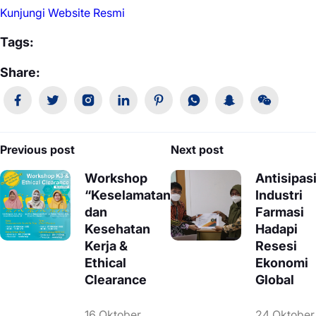
Kunjungi Website Resmi
Tags:
Share:
Navigasi
Previous post
Next post
pos
Workshop
Antisipas
“Keselamatan
Industri
dan
Farmasi
Kesehatan
Hadapi
Kerja &
Resesi
Ethical
Ekonomi
Clearance
Global
16 Oktober
24 Oktober